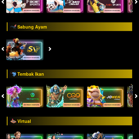
Sabung Ayam
Tembak Ikan
Virtual