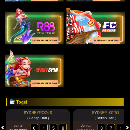
Togel
SYDNEYPOOLS
SYDNEYLOTTO
( Setiap Hari )
( Setiap Hari )
Jumat
Jumat
0
1
5
8
3
7
1