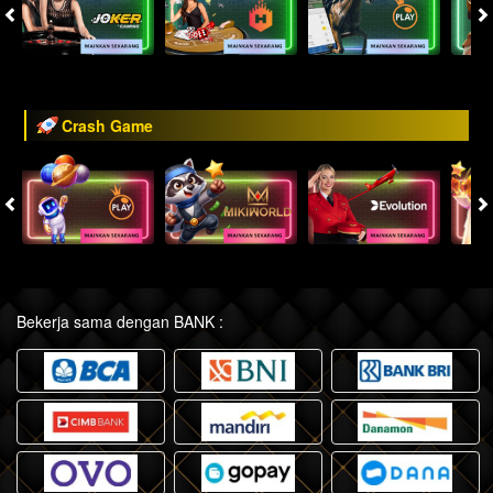
Crash Game
Bekerja sama dengan BANK :