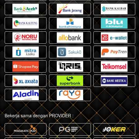
Bekerja sama dengan PROVIDER :