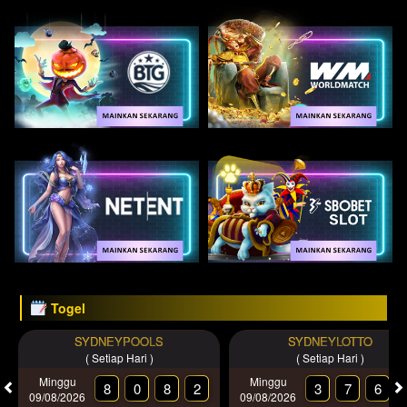
Togel
SYDNEYPOOLS
SYDNEYLOTTO
( Setiap Hari )
( Setiap Hari )
Minggu
Minggu
8
0
8
2
3
7
6
09/08/2026
09/08/2026