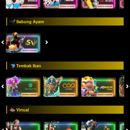
Sabung Ayam
Tembak Ikan
Virtual